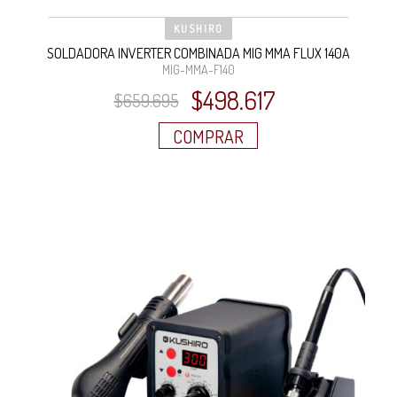
KUSHIRO
SOLDADORA INVERTER COMBINADA MIG MMA FLUX 140A
MIG-MMA-F140
El
El
$
498.617
$
659.695
precio
precio
COMPRAR
original
actual
era:
es:
$659.695.
$498.617.