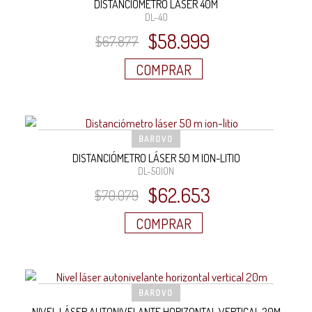
DISTANCIÓMETRO LÁSER 40M
DL-40
El
El
$
58.999
$
67.877
precio
precio
COMPRAR
original
actual
era:
es:
$67.877.
$58.999.
BAROVO
DISTANCIÓMETRO LÁSER 50 M ION-LITIO
DL-50ION
El
El
$
62.653
$
70.079
precio
precio
COMPRAR
original
actual
era:
es:
$70.079.
$62.653.
BAROVO
NIVEL LÁSER AUTONIVELANTE HORIZONTAL VERTICAL 20M