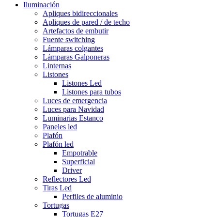
Iluminación
Apliques bidireccionales
Apliques de pared / de techo
Artefactos de embutir
Fuente switching
Lámparas colgantes
Lámparas Galponeras
Linternas
Listones
Listones Led
Listones para tubos
Luces de emergencia
Luces para Navidad
Luminarias Estanco
Paneles led
Plafón
Plafón led
Empotrable
Superficial
Driver
Reflectores Led
Tiras Led
Perfiles de aluminio
Tortugas
Tortugas E27