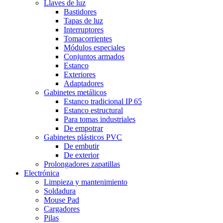
Llaves de luz
Bastidores
Tapas de luz
Interruptores
Tomacorrientes
Módulos especiales
Conjuntos armados
Estanco
Exteriores
Adaptadores
Gabinetes metálicos
Estanco tradicional IP 65
Estanco estructural
Para tomas industriales
De empotrar
Gabinetes plásticos PVC
De embutir
De exterior
Prolongadores zapatillas
Electrónica
Limpieza y mantenimiento
Soldadura
Mouse Pad
Cargadores
Pilas