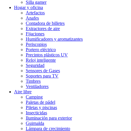
Silla gamer
Hogar y oficina
Artefactos
Anafes
Contadora de billetes
Extractores de aire
Fijaciones
Humificadores y aromatizantes
Periscopios
Portero eléctrico
Precintos plásticos UV
Reloj inteligente
Seguridad
Sensores de Gases
Soportes para TV
Timbres
Ventiladores
Aire libre
Camping
Paletas de pádel
Piletas y piscinas
Insecticidas
Iluminación para exterior
Guirnalda
Lámpara de crecimiento