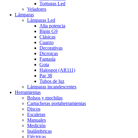
Tortugas Led
Veladores
Lámparas
Lámparas Led
Alta potencia
Bipin G9
Clásicas
Cuarzo
Decorativas
Dicroicas
Fantasía
Gota
Halospot (AR111)
Par 38
Tubos de luz
Lámparas incandescentes
Herramientas
Bolsos y mochilas
Cartucheras portaherramientas
Discos
Escaleras
Manuales
Medición
Inalámbricas
Eléctricas