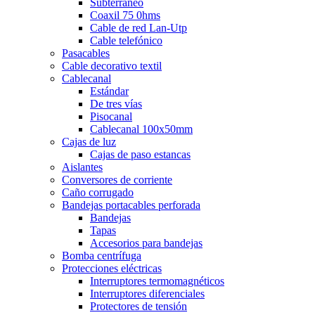
Subterráneo
Coaxil 75 0hms
Cable de red Lan-Utp
Cable telefónico
Pasacables
Cable decorativo textil
Cablecanal
Estándar
De tres vías
Pisocanal
Cablecanal 100x50mm
Cajas de luz
Cajas de paso estancas
Aislantes
Conversores de corriente
Caño corrugado
Bandejas portacables perforada
Bandejas
Tapas
Accesorios para bandejas
Bomba centrífuga
Protecciones eléctricas
Interruptores termomagnéticos
Interruptores diferenciales
Protectores de tensión