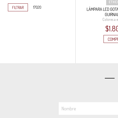
ETHE
mínimo
máximo
FILTRAR
LÁMPARA LED GOTA
GUIRNA
Colores a 
$
1.8
COMP