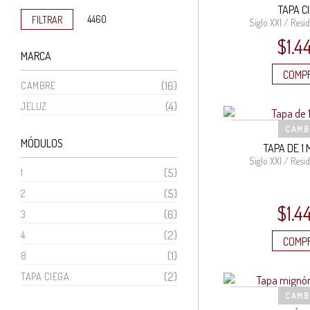
TAPA C
mínimo
máximo
FILTRAR
Siglo XXI / Resid
$
1.4
MARCA
COMP
(16)
CAMBRE
(4)
JELUZ
CAMB
MÓDULOS
TAPA DE 1
Siglo XXI / Resid
(5)
1
(5)
2
$
1.4
(6)
3
(2)
4
COMP
(1)
8
(2)
TAPA CIEGA
CAMB