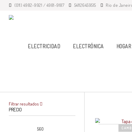
(011) 4982-9921 / 4981-9187
541126459515
Río de Janeir
ELECTRICIDAD
ELECTRÓNICA
HOGAR 
Filtrar resultados
PRECIO
Precio
Precio
CAMB