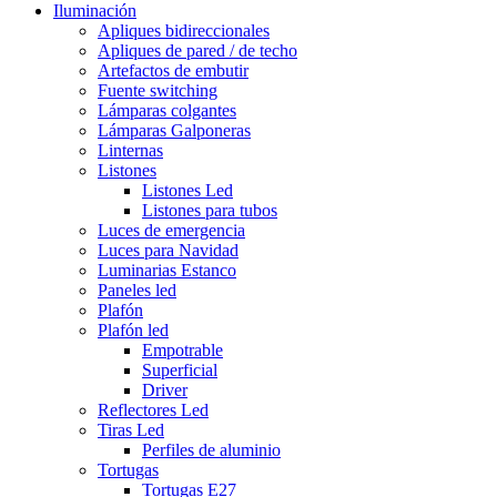
Iluminación
Apliques bidireccionales
Apliques de pared / de techo
Artefactos de embutir
Fuente switching
Lámparas colgantes
Lámparas Galponeras
Linternas
Listones
Listones Led
Listones para tubos
Luces de emergencia
Luces para Navidad
Luminarias Estanco
Paneles led
Plafón
Plafón led
Empotrable
Superficial
Driver
Reflectores Led
Tiras Led
Perfiles de aluminio
Tortugas
Tortugas E27