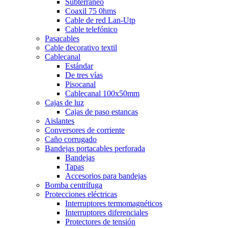
Subterráneo
Coaxil 75 0hms
Cable de red Lan-Utp
Cable telefónico
Pasacables
Cable decorativo textil
Cablecanal
Estándar
De tres vías
Pisocanal
Cablecanal 100x50mm
Cajas de luz
Cajas de paso estancas
Aislantes
Conversores de corriente
Caño corrugado
Bandejas portacables perforada
Bandejas
Tapas
Accesorios para bandejas
Bomba centrífuga
Protecciones eléctricas
Interruptores termomagnéticos
Interruptores diferenciales
Protectores de tensión