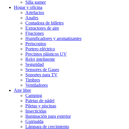
Silla gamer
Hogar y oficina
Artefactos
Anafes
Contadora de billetes
Extractores de aire
Fijaciones
Humificadores y aromatizantes
Periscopios
Portero eléctrico
Precintos plásticos UV
Reloj inteligente
Seguridad
Sensores de Gases
Soportes para TV
Timbres
Ventiladores
Aire libre
Camping
Paletas de pádel
Piletas y piscinas
Insecticidas
Iluminación para exterior
Guirnalda
Lámpara de crecimiento