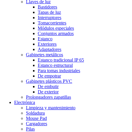
Llaves de luz
Bastidores
Tapas de luz
Interruptores
Tomacorrientes
Módulos especiales
Conjuntos armados
Estanco
Exteriores
Adaptadores
Gabinetes metálicos
Estanco tradicional IP 65
Estanco estructural
Para tomas industriales
De empotrar
Gabinetes plásticos PVC
De embutir
De exterior
Prolongadores zapatillas
Electrónica
Limpieza y mantenimiento
Soldadura
Mouse Pad
Cargadores
Pilas