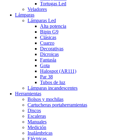
Tortugas Led
Veladores
Lámparas
Lámparas Led
Alta potencia
Bipin G9
Clásicas
Cuarzo
Decorativas
Dicroicas
Fantasía
Gota
Halospot (AR111)
Par 38
Tubos de luz
Lámparas incandescentes
Herramientas
Bolsos y mochilas
Cartucheras portaherramientas
Discos
Escaleras
Manuales
Medición
Inalámbricas
Eléctricas