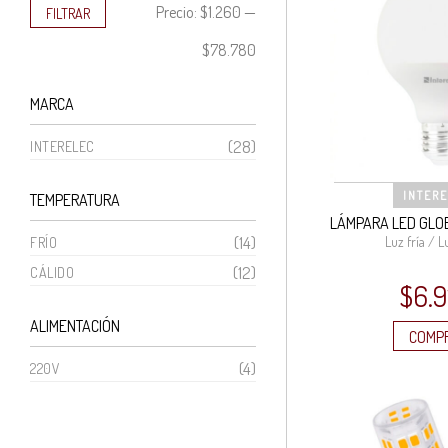
Precio
Precio
Precio:
$1.260
—
FILTRAR
mínimo
máximo
$78.780
MARCA
(28)
INTERELEC
INTER
TEMPERATURA
LÁMPARA LED GLO
(14)
Luz fría / L
FRÍO
(12)
CÁLIDO
$
6.9
ALIMENTACIÓN
COMP
(4)
220V