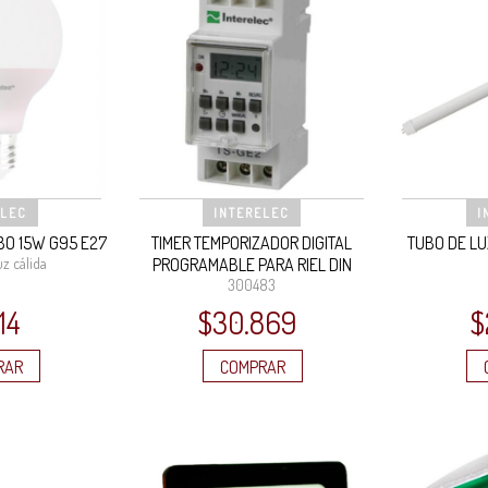
ELEC
INTERELEC
I
BO 15W G95 E27
TIMER TEMPORIZADOR DIGITAL
TUBO DE LU
uz cálida
PROGRAMABLE PARA RIEL DIN
300483
14
$
30.869
$
RAR
COMPRAR