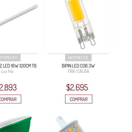
NTERELEC
INTERELEC
Z LED 18W 120CM T8
BIPIN LED COB 3W
Luz fría
FRÍA/CÁLIDA
2.893
$
2.695
COMPRAR
COMPRAR