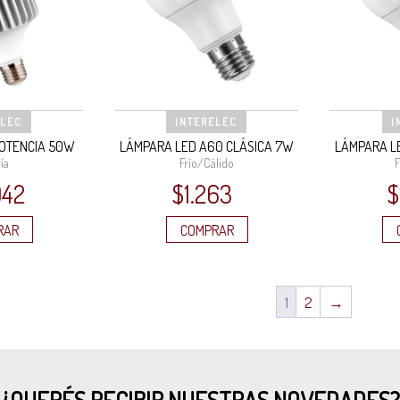
ELEC
INTERELEC
I
POTENCIA 50W
LÁMPARA LED A60 CLÁSICA 7W
LÁMPARA L
ía
Frío/Cálido
F
942
$
1.263
$
RAR
COMPRAR
1
2
→