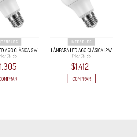
NTERELEC
INTERELEC
ED A60 CLÁSICA 9W
LÁMPARA LED A60 CLÁSICA 12W
río/Cálido
Frío/Cálido
1.305
$
1.412
COMPRAR
COMPRAR