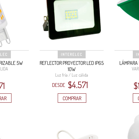
ELEC
INTERELEC
I
ERIZABLE 5W
REFLECTOR PROYECTOR LED IP65
LÁMPARA 
LIDA
10W
VAR
Luz fría / Luz cálida
$
4.571
71
$
DESDE
RAR
COMPRAR