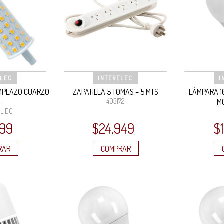
ELEC
INTERELEC
I
MPLAZO CUARZO
ZAPATILLA 5 TOMAS – 5 MTS
LÁMPARA 1
W
403172
M
LIDO
899
$
24.949
$
RAR
COMPRAR