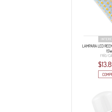
INTER
LAMPARA LED REE
15
FRÍO/CÁ
$
13.
COMP