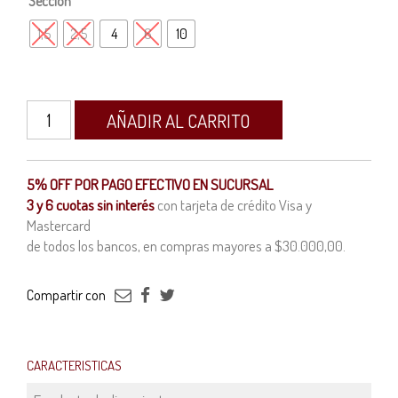
Sección
1,5
2,5
4
6
10
Cable
AÑADIR AL CARRITO
tetrapolar
subterráneo
5% OFF POR PAGO EFECTIVO EN SUCURSAL
3 y 6 cuotas sin interés
con tarjeta de crédito Visa y
normalizado
Mastercard
cantidad
de todos los bancos, en compras mayores a $30.000,00.
Compartir con
CARACTERISTICAS