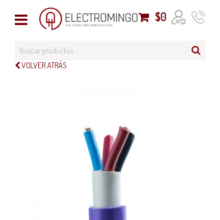
$
0
VOLVER ATRÁS