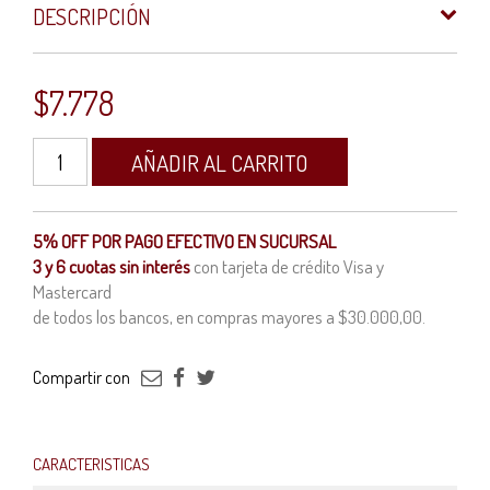
DESCRIPCIÓN
$
7.778
Cablecanal
AÑADIR AL CARRITO
PVC
con
adhesivo
27x30
5% OFF POR PAGO EFECTIVO EN SUCURSAL
cantidad
3 y 6 cuotas sin interés
con tarjeta de crédito Visa y
Mastercard
de todos los bancos, en compras mayores a $30.000,00.
Compartir con
CARACTERISTICAS