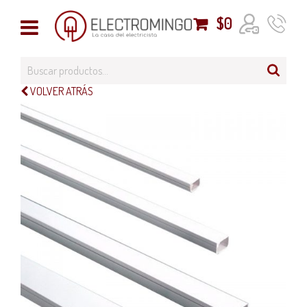
$
0
VOLVER ATRÁS