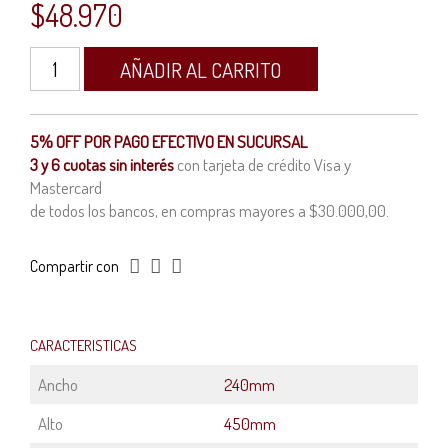
$
48.970
Gabinete
AÑADIR AL CARRITO
Tablero
PVC
embutir
para
5% OFF POR PAGO EFECTIVO EN SUCURSAL
Térmicas
3 y 6 cuotas sin interés
con tarjeta de crédito Visa y
cantidad
Mastercard
de todos los bancos, en compras mayores a $30.000,00.
Compartir con
CARACTERISTICAS
Ancho
240mm
Alto
450mm