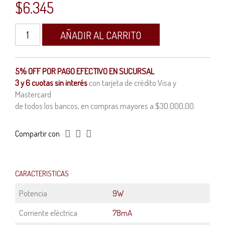
$
6.345
Lámpara
AÑADIR AL CARRITO
Led
Luz
negra
ultravioleta
5% OFF POR PAGO EFECTIVO EN SUCURSAL
9w
3 y 6 cuotas sin interés
con tarjeta de crédito Visa y
E27
Mastercard
cantidad
de todos los bancos, en compras mayores a $30.000,00.
Compartir con
CARACTERISTICAS
Potencia
9W
Corriente eléctrica
78mA