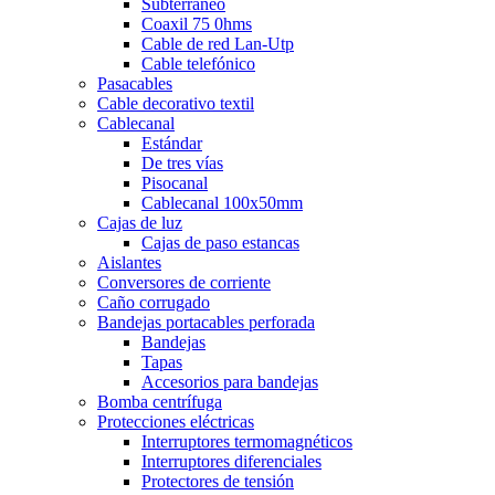
Subterráneo
Coaxil 75 0hms
Cable de red Lan-Utp
Cable telefónico
Pasacables
Cable decorativo textil
Cablecanal
Estándar
De tres vías
Pisocanal
Cablecanal 100x50mm
Cajas de luz
Cajas de paso estancas
Aislantes
Conversores de corriente
Caño corrugado
Bandejas portacables perforada
Bandejas
Tapas
Accesorios para bandejas
Bomba centrífuga
Protecciones eléctricas
Interruptores termomagnéticos
Interruptores diferenciales
Protectores de tensión