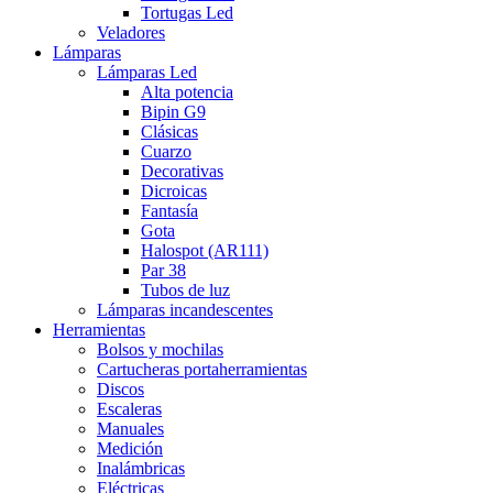
Tortugas Led
Veladores
Lámparas
Lámparas Led
Alta potencia
Bipin G9
Clásicas
Cuarzo
Decorativas
Dicroicas
Fantasía
Gota
Halospot (AR111)
Par 38
Tubos de luz
Lámparas incandescentes
Herramientas
Bolsos y mochilas
Cartucheras portaherramientas
Discos
Escaleras
Manuales
Medición
Inalámbricas
Eléctricas