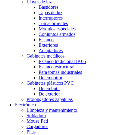
Llaves de luz
Bastidores
Tapas de luz
Interruptores
Tomacorrientes
Módulos especiales
Conjuntos armados
Estanco
Exteriores
Adaptadores
Gabinetes metálicos
Estanco tradicional IP 65
Estanco estructural
Para tomas industriales
De empotrar
Gabinetes plásticos PVC
De embutir
De exterior
Prolongadores zapatillas
Electrónica
Limpieza y mantenimiento
Soldadura
Mouse Pad
Cargadores
Pilas