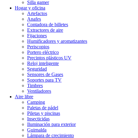
Silla gamer
Hogar y oficina
Artefactos
Anafes
Contadora de billetes
Extractores de aire
Fijaciones
Humificadores y aromatizantes
Periscopios
Portero eléctrico
Precintos plásticos UV
Reloj inteligente
Seguridad
Sensores de Gases
Soportes para TV
Timbres
Ventiladores
Aire libre
Camping
Paletas de pádel
Piletas y piscinas
Insecticidas
Iluminación para exterior
Guirnalda
Lámpara de crecimiento