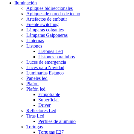
Iluminación
Apliques bidireccionales
Apliques de pared / de techo
Artefactos de embutir
Fuente switching
Lámparas colgantes
Lámparas Galponeras
Linternas
Listones
Listones Led
Listones para tubos
Luces de emergencia
Luces para Navidad
Luminarias Estanco
Paneles led
Plafón
Plafón led
Empotrable
Superficial
Driver
Reflectores Led
Tiras Led
Perfiles de aluminio
Tortugas
Tortugas E27