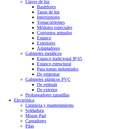
Llaves de luz
Bastidores
Tapas de luz
Interruptores
Tomacorrientes
Módulos especiales
Conjuntos armados
Estanco
Exteriores
Adaptadores
Gabinetes metálicos
Estanco tradicional IP 65
Estanco estructural
Para tomas industriales
De empotrar
Gabinetes plásticos PVC
De embutir
De exterior
Prolongadores zapatillas
Electrónica
Limpieza y mantenimiento
Soldadura
Mouse Pad
Cargadores
Pilas