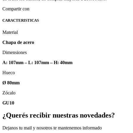
blanco
cantidad
Compartir con
CARACTERISTICAS
Material
Chapa de acero
Dimensiones
A: 107mm – L: 107mm – H: 40mm
Hueco
Ø 80mm
Zócalo
GU10
¿Querés recibir nuestras novedades?
Dejanos tu mail y nosotros te mantenemos informado