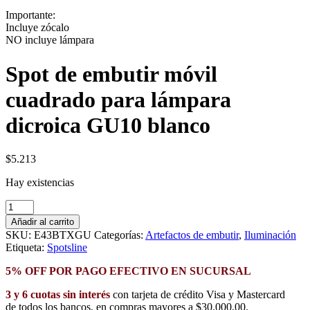
Importante:
Incluye zócalo
NO incluye lámpara
Spot de embutir móvil
cuadrado para lámpara
dicroica GU10 blanco
$
5.213
Hay existencias
Spot
de
Añadir al carrito
embutir
SKU:
E43BTXGU
Categorías:
Artefactos de embutir
,
Iluminación
móvil
Etiqueta:
Spotsline
cuadrado
para
5% OFF POR PAGO EFECTIVO EN SUCURSAL
lámpara
dicroica
3 y 6 cuotas sin interés
con tarjeta de crédito Visa y Mastercard
GU10
de todos los bancos, en compras mayores a $30.000,00.