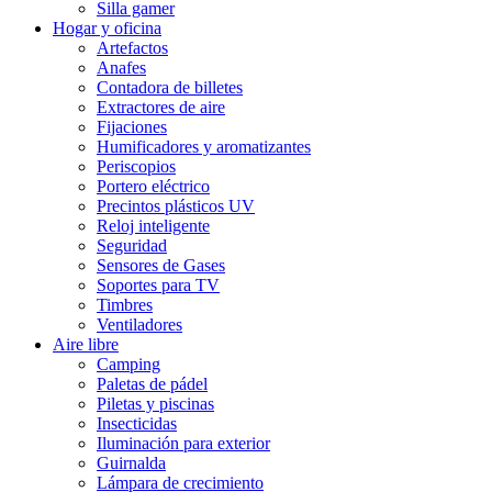
Silla gamer
Hogar y oficina
Artefactos
Anafes
Contadora de billetes
Extractores de aire
Fijaciones
Humificadores y aromatizantes
Periscopios
Portero eléctrico
Precintos plásticos UV
Reloj inteligente
Seguridad
Sensores de Gases
Soportes para TV
Timbres
Ventiladores
Aire libre
Camping
Paletas de pádel
Piletas y piscinas
Insecticidas
Iluminación para exterior
Guirnalda
Lámpara de crecimiento