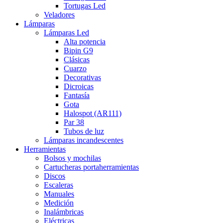
Tortugas Led
Veladores
Lámparas
Lámparas Led
Alta potencia
Bipin G9
Clásicas
Cuarzo
Decorativas
Dicroicas
Fantasía
Gota
Halospot (AR111)
Par 38
Tubos de luz
Lámparas incandescentes
Herramientas
Bolsos y mochilas
Cartucheras portaherramientas
Discos
Escaleras
Manuales
Medición
Inalámbricas
Eléctricas