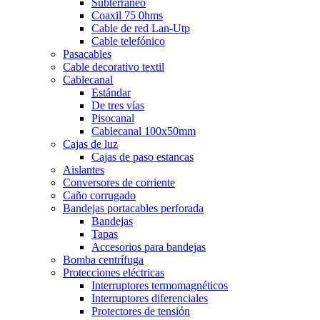
Subterráneo
Coaxil 75 0hms
Cable de red Lan-Utp
Cable telefónico
Pasacables
Cable decorativo textil
Cablecanal
Estándar
De tres vías
Pisocanal
Cablecanal 100x50mm
Cajas de luz
Cajas de paso estancas
Aislantes
Conversores de corriente
Caño corrugado
Bandejas portacables perforada
Bandejas
Tapas
Accesorios para bandejas
Bomba centrífuga
Protecciones eléctricas
Interruptores termomagnéticos
Interruptores diferenciales
Protectores de tensión