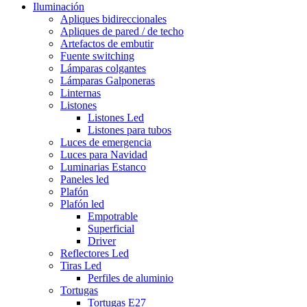
Iluminación
Apliques bidireccionales
Apliques de pared / de techo
Artefactos de embutir
Fuente switching
Lámparas colgantes
Lámparas Galponeras
Linternas
Listones
Listones Led
Listones para tubos
Luces de emergencia
Luces para Navidad
Luminarias Estanco
Paneles led
Plafón
Plafón led
Empotrable
Superficial
Driver
Reflectores Led
Tiras Led
Perfiles de aluminio
Tortugas
Tortugas E27