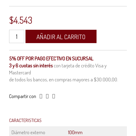
$
4.543
Spot
AÑADIR AL CARRITO
de
embutir
móvil
redondo
5% OFF POR PAGO EFECTIVO EN SUCURSAL
para
3 y 6 cuotas sin interés
con tarjeta de crédito Visa y
lámpara
Mastercard
dicroica
GU10
de todos los bancos, en compras mayores a $30.000,00.
negro
con
sistema
Compartir con
modular
cantidad
CARACTERISTICAS
Diámetro externo
100mm